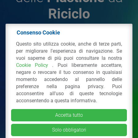
Riciclo
Consenso Cookie
© 2026 - IPPR Istituto per la Promozione delle
Questo sito utilizza cookie, anche di terze parti,
Plastiche da Riciclo
per migliorare l'esperienza di navigazione. Se
C.F. 97381090154
vuoi saperne di più puoi consultare la nostra
Cookie Policy
. Puoi liberamente accettare,
Via San Vittore 36
20123
Milano
(MI)
negare o revocare il tuo consenso in qualsiasi
Tel.: 02 43928225.
momento accedendo al pannello delle
preferenze nella pagina privacy. Puoi
acconsentire all'uso di queste tecnologie
Tutti i diritti riservati
Privacy Policy
&
Cookie
acconsentendo a questa informativa.
Accetta tutto
Solo obbligatori