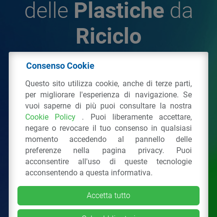
delle
Plastiche
da
Riciclo
Consenso Cookie
© 2026 - IPPR Istituto per la Promozione delle
Questo sito utilizza cookie, anche di terze parti,
Plastiche da Riciclo
per migliorare l'esperienza di navigazione. Se
C.F. 97381090154
vuoi saperne di più puoi consultare la nostra
Cookie Policy
. Puoi liberamente accettare,
Via San Vittore 36
20123
Milano
(MI)
negare o revocare il tuo consenso in qualsiasi
Tel.: 02 43928225.
momento accedendo al pannello delle
preferenze nella pagina privacy. Puoi
acconsentire all'uso di queste tecnologie
Tutti i diritti riservati
Privacy Policy
&
Cookie
acconsentendo a questa informativa.
Accetta tutto