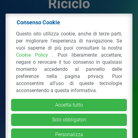
Riciclo
Consenso Cookie
© 2026 - IPPR Istituto per la Promozione delle
Questo sito utilizza cookie, anche di terze parti,
Plastiche da Riciclo
per migliorare l'esperienza di navigazione. Se
C.F. 97381090154
vuoi saperne di più puoi consultare la nostra
Cookie Policy
. Puoi liberamente accettare,
Via San Vittore 36
20123
Milano
(MI)
negare o revocare il tuo consenso in qualsiasi
Tel.: 02 43928225.
momento accedendo al pannello delle
preferenze nella pagina privacy. Puoi
acconsentire all'uso di queste tecnologie
Tutti i diritti riservati
Privacy Policy
&
Cookie
acconsentendo a questa informativa.
Accetta tutto
Solo obbligatori
Personalizza