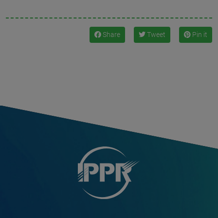
Share
Tweet
Pin it