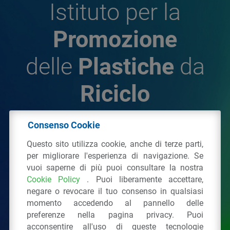
Istituto per la
Promozione
delle
Plastiche
da
Riciclo
Consenso Cookie
© 2026 - IPPR Istituto per la Promozione delle
Questo sito utilizza cookie, anche di terze parti,
Plastiche da Riciclo
per migliorare l'esperienza di navigazione. Se
C.F. 97381090154
vuoi saperne di più puoi consultare la nostra
Cookie Policy
. Puoi liberamente accettare,
Via San Vittore 36
20123
Milano
(MI)
negare o revocare il tuo consenso in qualsiasi
Tel.: 02 43928225.
momento accedendo al pannello delle
preferenze nella pagina privacy. Puoi
acconsentire all'uso di queste tecnologie
Tutti i diritti riservati
Privacy Policy
&
Cookie