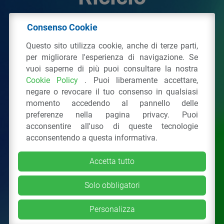
Consenso Cookie
© 2026 - IPPR Istituto per la Promozione delle
Questo sito utilizza cookie, anche di terze parti,
Plastiche da Riciclo
per migliorare l'esperienza di navigazione. Se
C.F. 97381090154
vuoi saperne di più puoi consultare la nostra
Cookie Policy
. Puoi liberamente accettare,
Via San Vittore 36
20123
Milano
(MI)
negare o revocare il tuo consenso in qualsiasi
Tel.: 02 43928225.
momento accedendo al pannello delle
preferenze nella pagina privacy. Puoi
acconsentire all'uso di queste tecnologie
Tutti i diritti riservati
Privacy Policy
&
Cookie
acconsentendo a questa informativa.
Accetta tutto
Solo obbligatori
Personalizza