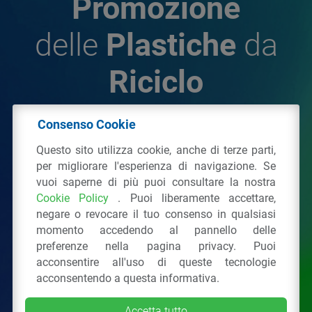
Promozione
delle
Plastiche
da
Riciclo
Consenso Cookie
© 2026 - IPPR Istituto per la Promozione delle
Questo sito utilizza cookie, anche di terze parti,
Plastiche da Riciclo
per migliorare l'esperienza di navigazione. Se
C.F. 97381090154
vuoi saperne di più puoi consultare la nostra
Cookie Policy
. Puoi liberamente accettare,
Via San Vittore 36
20123
Milano
(MI)
negare o revocare il tuo consenso in qualsiasi
Tel.: 02 43928225.
momento accedendo al pannello delle
preferenze nella pagina privacy. Puoi
acconsentire all'uso di queste tecnologie
Tutti i diritti riservati
Privacy Policy
&
Cookie
acconsentendo a questa informativa.
Accetta tutto