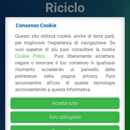
Riciclo
Consenso Cookie
© 2026 - IPPR Istituto per la Promozione delle
Questo sito utilizza cookie, anche di terze parti,
Plastiche da Riciclo
per migliorare l'esperienza di navigazione. Se
C.F. 97381090154
vuoi saperne di più puoi consultare la nostra
Cookie Policy
. Puoi liberamente accettare,
Via San Vittore 36
20123
Milano
(MI)
negare o revocare il tuo consenso in qualsiasi
Tel.: 02 43928225.
momento accedendo al pannello delle
preferenze nella pagina privacy. Puoi
acconsentire all'uso di queste tecnologie
Tutti i diritti riservati
Privacy Policy
&
Cookie
acconsentendo a questa informativa.
Accetta tutto
Solo obbligatori