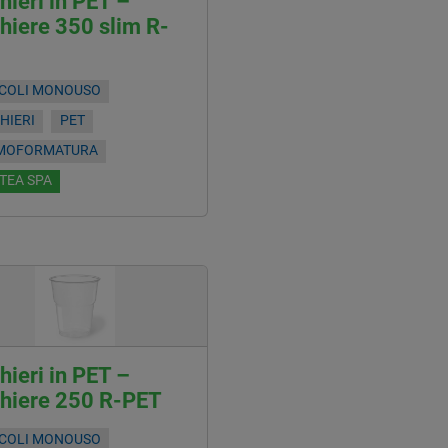
hieri in PET –
hiere 350 slim R-
ICOLI MONOUSO
HIERI
PET
MOFORMATURA
TEA SPA
hieri in PET –
chiere 250 R-PET
ICOLI MONOUSO