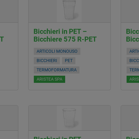
Bicchieri in PET –
Bicc
ET
Bicchiere 575 R-PET
Bic
ARTICOLI MONOUSO
ART
BICCHIERI
PET
BICC
TERMOFORMATURA
TER
ARISTEA SPA
ARIS