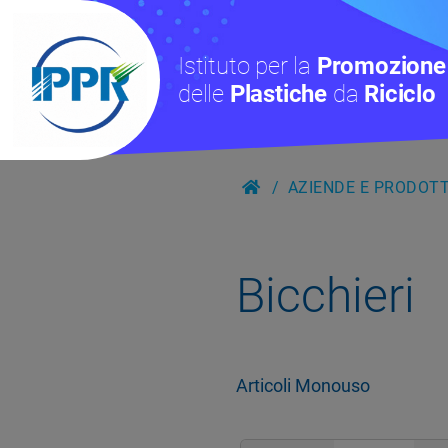
Istituto per la
Promozione
delle
Plastiche
da
Riciclo
AZIENDE E PRODOTTI
Bicchieri
Articoli Monouso