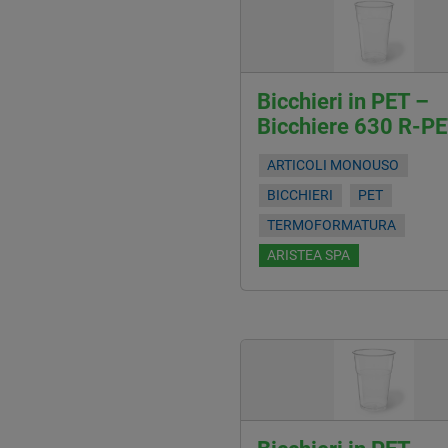
Bicchieri in PET –
Bicchiere 630 R-P
ARTICOLI MONOUSO
BICCHIERI
PET
TERMOFORMATURA
ARISTEA SPA