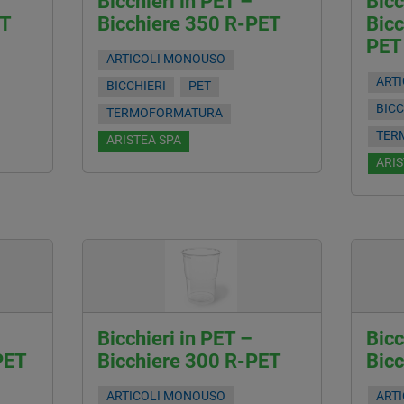
Bicchieri in PET –
Bicc
ET
Bicchiere 350 R-PET
Bicc
PET
ARTICOLI MONOUSO
ART
BICCHIERI
PET
BICC
TERMOFORMATURA
TER
ARISTEA SPA
ARIS
Bicchieri in PET –
Bicc
PET
Bicchiere 300 R-PET
Bic
ARTICOLI MONOUSO
ART