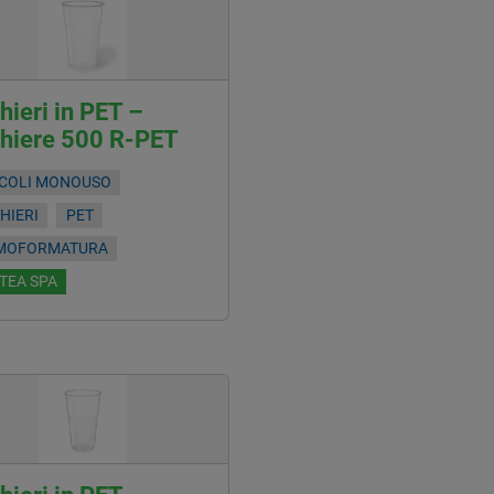
hieri in PET –
chiere 500 R-PET
ICOLI MONOUSO
HIERI
PET
MOFORMATURA
TEA SPA