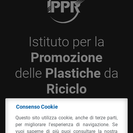
Istituto per la
Promozione
delle
Plastiche
da
Riciclo
Consenso Cookie
© 2026 - IPPR Istituto per la Promozione delle
Questo sito utilizza cookie, anche di terze parti,
Plastiche da Riciclo
per migliorare l'esperienza di navigazione. Se
C.F. 97381090154
vuoi saperne di più puoi consultare la nostra