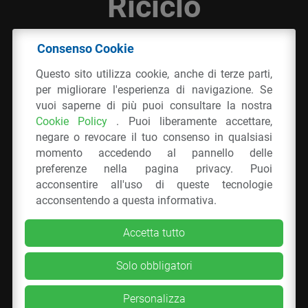
Riciclo
Consenso Cookie
© 2026 - IPPR Istituto per la Promozione delle
Questo sito utilizza cookie, anche di terze parti,
Plastiche da Riciclo
per migliorare l'esperienza di navigazione. Se
C.F. 97381090154
vuoi saperne di più puoi consultare la nostra
Cookie Policy
. Puoi liberamente accettare,
Via San Vittore 36
20123
Milano
(MI)
negare o revocare il tuo consenso in qualsiasi
Tel.: 02 43928225.
momento accedendo al pannello delle
preferenze nella pagina privacy. Puoi
acconsentire all'uso di queste tecnologie
Tutti i diritti riservati
Privacy Policy
&
Cookie
acconsentendo a questa informativa.
Accetta tutto
Solo obbligatori
Personalizza