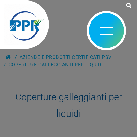
AZIENDE E PRODOTTI CERTIFICATI PSV
COPERTURE GALLEGGIANTI PER LIQUIDI
Coperture galleggianti per
liquidi