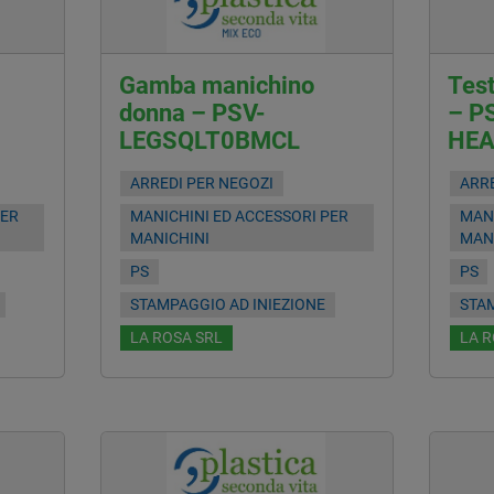
Gamba manichino
Tes
donna – PSV-
– P
LEGSQLT0BMCL
HEA
ARREDI PER NEGOZI
ARRE
PER
MANICHINI ED ACCESSORI PER
MANI
MANICHINI
MAN
PS
PS
STAMPAGGIO AD INIEZIONE
STAM
LA ROSA SRL
LA R