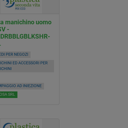
ta manichino uomo
SV -
DRBBLGBLKSHR-
L
DI PER NEGOZI
CHINI ED ACCESSORI PER
ICHINI
PAGGIO AD INIEZIONE
OSA SRL