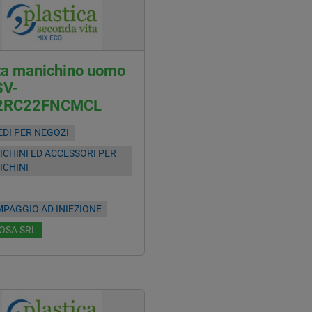
ta manichino uomo
SV-
2RC22FNCMCL
DI PER NEGOZI
CHINI ED ACCESSORI PER
ICHINI
PAGGIO AD INIEZIONE
OSA SRL