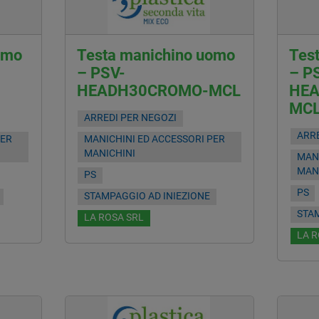
omo
Testa manichino uomo
Tes
– PSV-
– P
HEADH30CROMO-MCL
HEA
MC
ARREDI PER NEGOZI
ARRE
PER
MANICHINI ED ACCESSORI PER
MANICHINI
MANI
MAN
PS
PS
STAMPAGGIO AD INIEZIONE
STAM
LA ROSA SRL
LA R