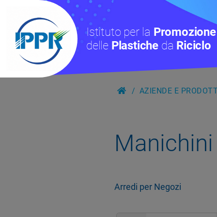
Istituto per la
Promozione
delle
Plastiche
da
Riciclo
AZIENDE E PRODOTTI
Manichini
Arredi per Negozi