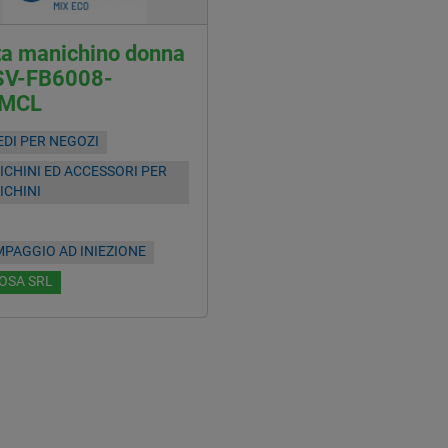
ta manichino donna
SV-FB6008-
0MCL
DI PER NEGOZI
CHINI ED ACCESSORI PER
ICHINI
PAGGIO AD INIEZIONE
OSA SRL