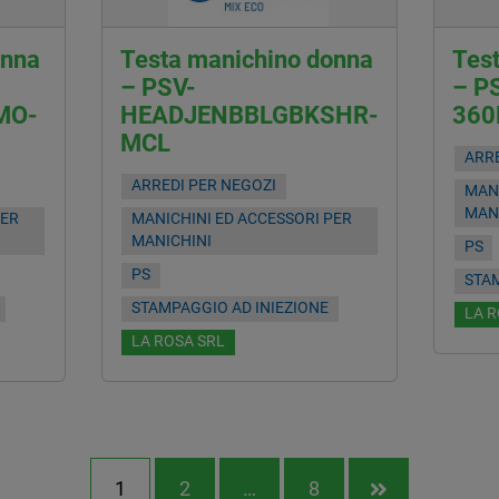
onna
Testa manichino donna
Tes
– PSV-
– P
MO-
HEADJENBBLGBKSHR-
36
MCL
ARRE
ARREDI PER NEGOZI
MANI
MAN
PER
MANICHINI ED ACCESSORI PER
MANICHINI
PS
PS
STAM
STAMPAGGIO AD INIEZIONE
LA R
LA ROSA SRL
1
2
…
8
