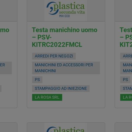
omo
Testa manichino uomo
Tes
-
– PSV-
– P
KITRC2022FMCL
KIT
ARREDI PER NEGOZI
ARRE
PER
MANICHINI ED ACCESSORI PER
MANI
MANICHINI
MAN
PS
PS
STAMPAGGIO AD INIEZIONE
STAM
LA ROSA SRL
LA R