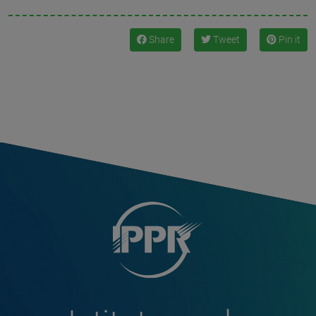
Share
Tweet
Pin it