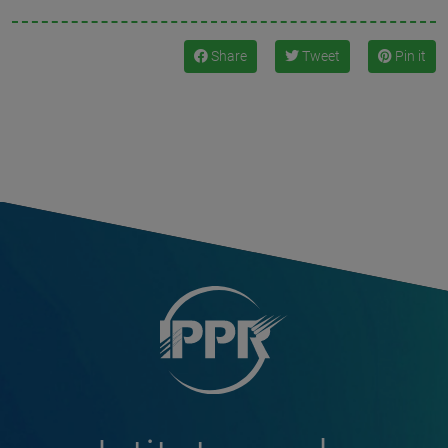
Share
Tweet
Pin it