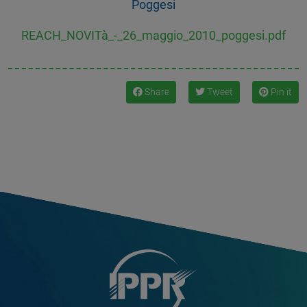
Poggesi
REACH_NOVITà_-_26_maggio_2010_poggesi.pdf
Share
Tweet
Pin it