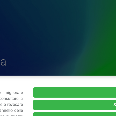
a
r migliorare
delle Plastiche
consultare la
re o revocare
S
nnello delle
.: 02 43928225.