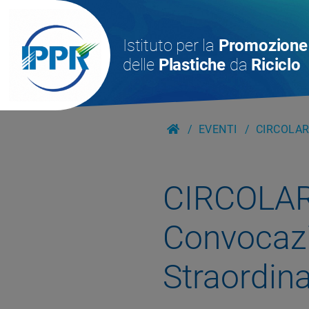
Istituto per la
Promozione
delle
Plastiche
da
Riciclo
EVENTI
CIRCOLAR
CIRCOLAR
Convocazi
Straordina