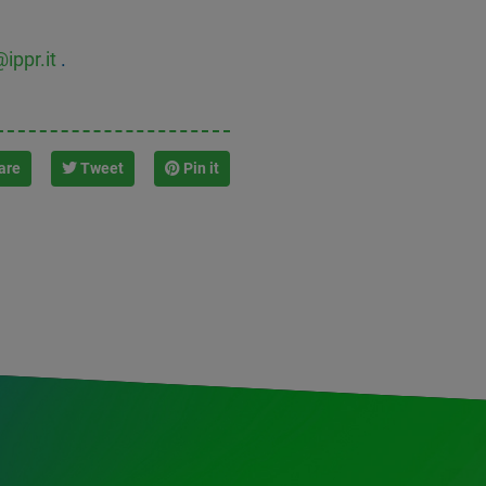
ippr.it
.
are
Tweet
Pin it