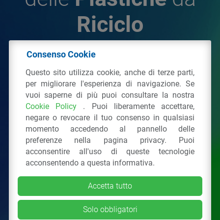
Riciclo
Consenso Cookie
© 2026 - IPPR Istituto per la Promozione delle
Questo sito utilizza cookie, anche di terze parti,
Plastiche da Riciclo
per migliorare l'esperienza di navigazione. Se
C.F. 97381090154
vuoi saperne di più puoi consultare la nostra
Cookie Policy
. Puoi liberamente accettare,
Via San Vittore 36
20123
Milano
(MI)
negare o revocare il tuo consenso in qualsiasi
Tel.: 02 43928225.
momento accedendo al pannello delle
preferenze nella pagina privacy. Puoi
acconsentire all'uso di queste tecnologie
Tutti i diritti riservati
Privacy Policy
&
Cookie
acconsentendo a questa informativa.
Accetta tutto
Solo obbligatori