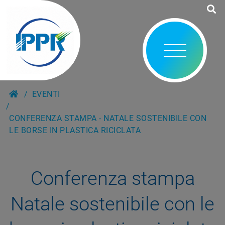
EVENTI
CONFERENZA STAMPA - NATALE SOSTENIBILE CON
LE BORSE IN PLASTICA RICICLATA
Conferenza stampa
Natale sostenibile con le