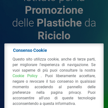
Promozione
delle
Plastiche
da
Riciclo
Consenso Cookie
© 2026 - IPPR Istituto per la Promozione delle
Questo sito utilizza cookie, anche di terze parti,
Plastiche da Riciclo
per migliorare l'esperienza di navigazione. Se
C.F. 97381090154
vuoi saperne di più puoi consultare la nostra
Cookie Policy
. Puoi liberamente accettare,
Via San Vittore 36
20123
Milano
(MI)
negare o revocare il tuo consenso in qualsiasi
Tel.: 02 43928225.
momento accedendo al pannello delle
preferenze nella pagina privacy. Puoi
acconsentire all'uso di queste tecnologie
Tutti i diritti riservati
Privacy Policy
&
Cookie
acconsentendo a questa informativa.