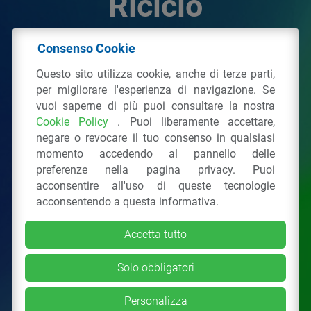
Riciclo
Consenso Cookie
© 2026 - IPPR Istituto per la Promozione delle
Questo sito utilizza cookie, anche di terze parti,
Plastiche da Riciclo
per migliorare l'esperienza di navigazione. Se
C.F. 97381090154
vuoi saperne di più puoi consultare la nostra
Cookie Policy
. Puoi liberamente accettare,
Via San Vittore 36
20123
Milano
(MI)
negare o revocare il tuo consenso in qualsiasi
Tel.: 02 43928225.
momento accedendo al pannello delle
preferenze nella pagina privacy. Puoi
acconsentire all'uso di queste tecnologie
Tutti i diritti riservati
Privacy Policy
&
Cookie
acconsentendo a questa informativa.
Accetta tutto
Solo obbligatori
Personalizza