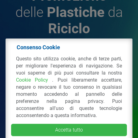
delle
Plastiche
da
Riciclo
Consenso Cookie
© 2026 - IPPR Istituto per la Promozione delle
Questo sito utilizza cookie, anche di terze parti,
Plastiche da Riciclo
per migliorare l'esperienza di navigazione. Se
C.F. 97381090154
vuoi saperne di più puoi consultare la nostra
Cookie Policy
. Puoi liberamente accettare,
Via San Vittore 36
20123
Milano
(MI)
negare o revocare il tuo consenso in qualsiasi
Tel.: 02 43928225.
momento accedendo al pannello delle
preferenze nella pagina privacy. Puoi
acconsentire all'uso di queste tecnologie
Tutti i diritti riservati
Privacy Policy
&
Cookie
acconsentendo a questa informativa.
Accetta tutto