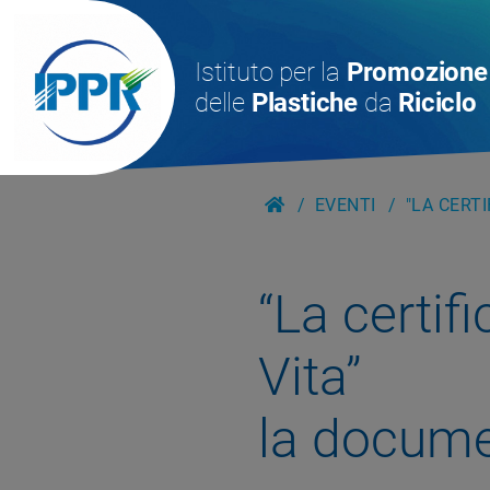
Istituto per la
Promozione
delle
Plastiche
da
Riciclo
EVENTI
"LA CERT
“La certif
Vita”
la docume