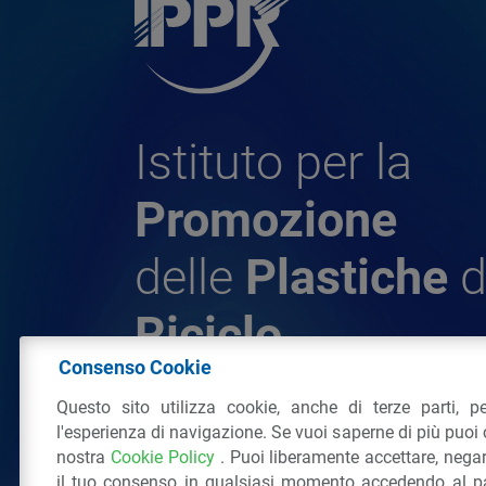
Istituto per la
Promozione
delle
Plastiche
d
Riciclo
Consenso Cookie
Questo sito utilizza cookie, anche di terze parti, pe
© 2026 - IPPR Istituto per la Promozione 
l'esperienza di navigazione. Se vuoi saperne di più puoi 
da Riciclo
nostra
Cookie Policy
. Puoi liberamente accettare, nega
C.F. 97381090154
il tuo consenso in qualsiasi momento accedendo al pa