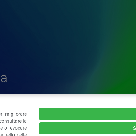
a
r migliorare
delle Plastiche
consultare la
re o revocare
S
nnello delle