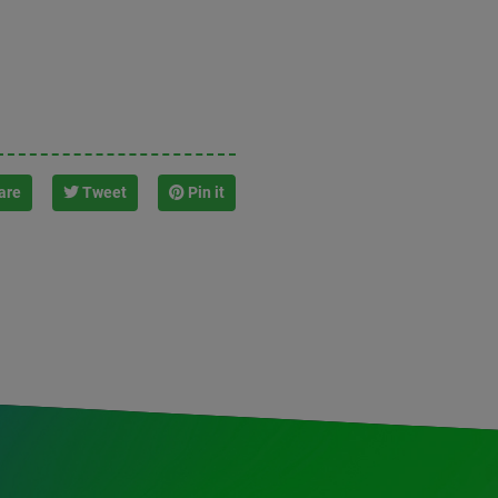
are
Tweet
Pin it