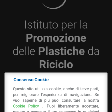
Istituto per la
Promozione
delle
Plastiche
da
Riciclo
Consenso Cookie
© 2026 - IPPR Istituto per la Promozione delle
Questo sito utilizza cookie, anche di terze parti,
Plastiche da Riciclo
per migliorare l'esperienza di navigazione. Se
C.F. 97381090154
vuoi saperne di più puoi consultare la nostra
Cookie Policy
. Puoi liberamente accettare,
Via San Vittore 36
20123
Milano
(MI)
negare o revocare il tuo consenso in qualsiasi