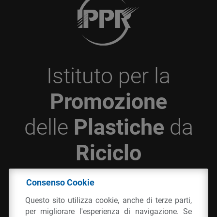
Istituto per la
Promozione
delle
Plastiche
da
Riciclo
Consenso Cookie
© 2026 - IPPR Istituto per la Promozione delle
Questo sito utilizza cookie, anche di terze parti,
Plastiche da Riciclo
per migliorare l'esperienza di navigazione. Se
C.F. 97381090154