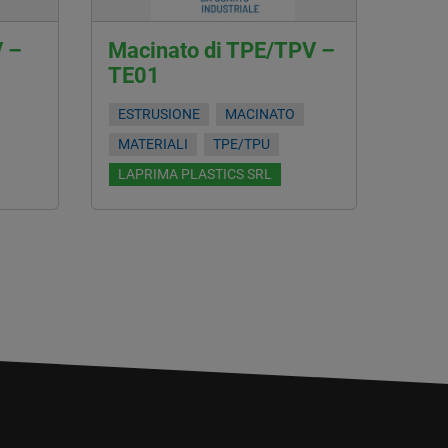
V –
Macinato di TPE/TPV –
TE01
ESTRUSIONE
MACINATO
MATERIALI
TPE/TPU
LAPRIMA PLASTICS SRL