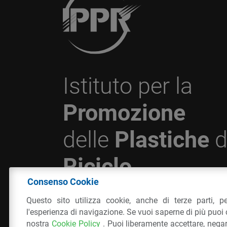
Istituto per la
Promozione
delle
Plastiche
d
Riciclo
Consenso Cookie
Questo sito utilizza cookie, anche di terze parti, pe
© 2026 - IPPR Istituto per la Promozione 
l'esperienza di navigazione. Se vuoi saperne di più puoi 
da Riciclo
nostra
Cookie Policy
. Puoi liberamente accettare, nega