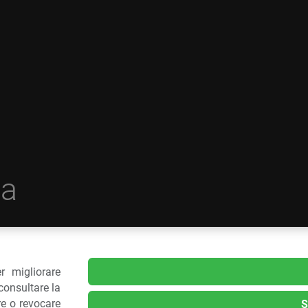
a
r migliorare
delle Plastiche
consultare la
re o revocare
S