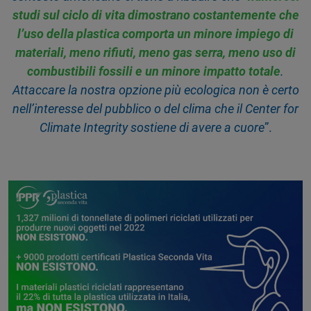
studi sul ciclo di vita dimostrano costantemente che
l’uso della plastica comporta un minore impiego di
materiali, meno rifiuti, meno gas serra, meno uso di
combustibili fossili e un minore impatto totale
.
Attaccare la nostra opzione più ecologica non è certo
nell’interesse del pubblico o del clima che il Center for
Climate Integrity sostiene di avere a cuore
”.