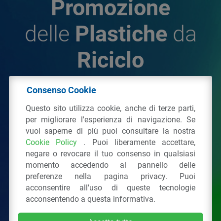
Promozione
delle
Plastiche
da
Riciclo
Consenso Cookie
© 2026 - IPPR Istituto per la Promozione delle
Questo sito utilizza cookie, anche di terze parti,
Plastiche da Riciclo
per migliorare l'esperienza di navigazione. Se
C.F. 97381090154
vuoi saperne di più puoi consultare la nostra
Cookie Policy
. Puoi liberamente accettare,
Via San Vittore 36
20123
Milano
(MI)
negare o revocare il tuo consenso in qualsiasi
Tel.: 02 43928225.
momento accedendo al pannello delle
preferenze nella pagina privacy. Puoi
acconsentire all'uso di queste tecnologie
Tutti i diritti riservati
Privacy Policy
&
Cookie
acconsentendo a questa informativa.