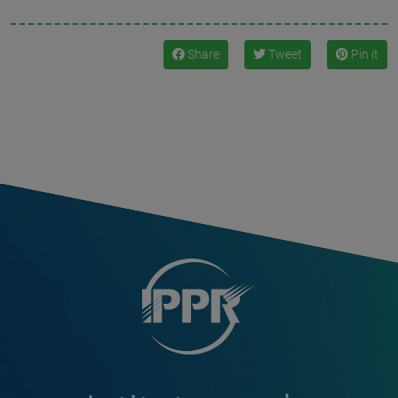
Share
Tweet
Pin it