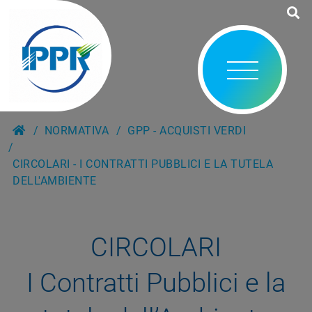
NORMATIVA
GPP - ACQUISTI VERDI
CIRCOLARI - I CONTRATTI PUBBLICI E LA TUTELA
DELL'AMBIENTE
CIRCOLARI
I Contratti Pubblici e la