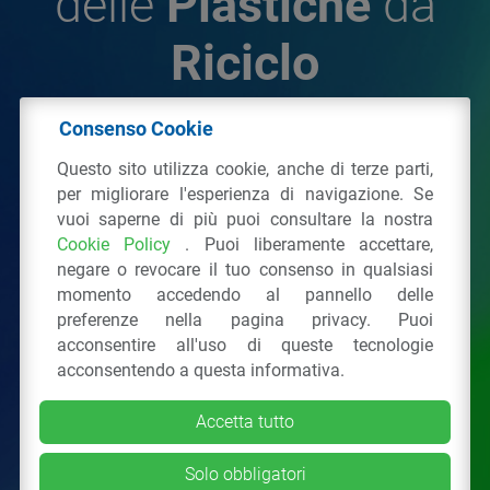
delle
Plastiche
da
Riciclo
Consenso Cookie
© 2026 - IPPR Istituto per la Promozione delle
Questo sito utilizza cookie, anche di terze parti,
Plastiche da Riciclo
per migliorare l'esperienza di navigazione. Se
C.F. 97381090154
vuoi saperne di più puoi consultare la nostra
Cookie Policy
. Puoi liberamente accettare,
Via San Vittore 36
20123
Milano
(MI)
negare o revocare il tuo consenso in qualsiasi
Tel.: 02 43928225.
momento accedendo al pannello delle
preferenze nella pagina privacy. Puoi
acconsentire all'uso di queste tecnologie
Tutti i diritti riservati
Privacy Policy
&
Cookie
acconsentendo a questa informativa.
Accetta tutto
Solo obbligatori