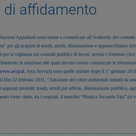
 di affidamento
Stazioni Appaltanti sono tenute a comunicare all’Authority dei contratt
imi” per gli acquisti di tessili, arredi, illuminazione e apparecchiature in
 per la vigilanza sui contratti pubblici di lavori, servizi e forniture (A
fidamento in relazione alle quali devono essere comunicate le informaz
www.avcp.it
, Area Servizi) sono quelle iniziate dopo il 1° gennaio 201
 il Dm 22 febbraio 2011, “Adozione dei criteri ambientali minimi da inse
 seguenti prodotti: tessili, arredi per ufficio, illuminazione pubblica, a
to viene citato, tra i requisiti, il marchio “Plastica Seconda Vita” (si v