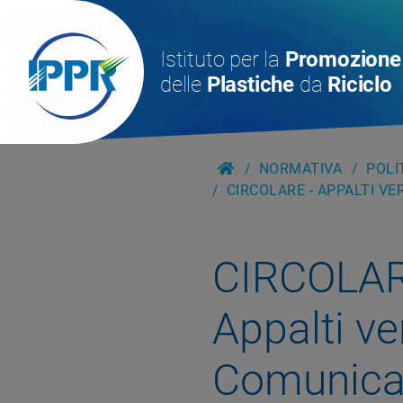
Istituto per la
Promozione
delle
Plastiche
da
Riciclo
NORMATIVA
POLI
CIRCOLARE - APPALTI V
CIRCOLA
Appalti ve
Comunicaz