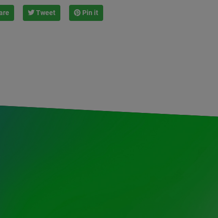
are
Tweet
Pin it