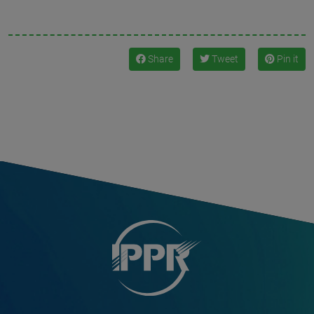
Share
Tweet
Pin it