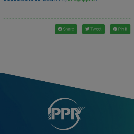
Share
Tweet
Pin it