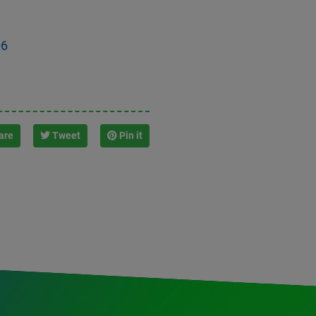
06
are
Tweet
Pin it