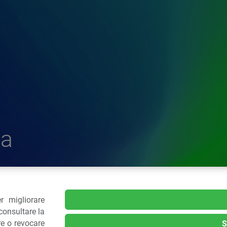
a
r migliorare
delle Plastiche
consultare la
re o revocare
S