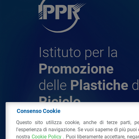
Istituto per la
Promozione
delle
Plastiche
d
Riciclo
Consenso Cookie
Questo sito utilizza cookie, anche di terze parti, pe
© 2026 - IPPR Istituto per la Promozione 
l'esperienza di navigazione. Se vuoi saperne di più puoi 
da Riciclo
nostra
Cookie Policy
. Puoi liberamente accettare, nega