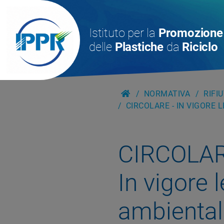
Istituto per la
Promozione
delle
Plastiche
da
Riciclo
NORMATIVA
RIFI
CIRCOLARE - IN VIGORE 
CIRCOLA
In vigore 
ambienta