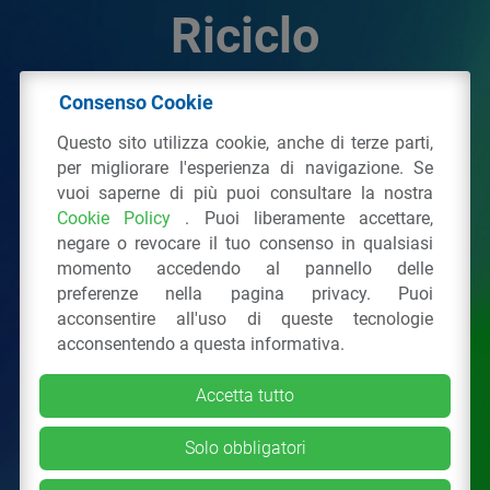
Riciclo
Consenso Cookie
© 2026 - IPPR Istituto per la Promozione delle
Questo sito utilizza cookie, anche di terze parti,
Plastiche da Riciclo
per migliorare l'esperienza di navigazione. Se
C.F. 97381090154
vuoi saperne di più puoi consultare la nostra
Cookie Policy
. Puoi liberamente accettare,
Via San Vittore 36
20123
Milano
(MI)
negare o revocare il tuo consenso in qualsiasi
Tel.: 02 43928225.
momento accedendo al pannello delle
preferenze nella pagina privacy. Puoi
acconsentire all'uso di queste tecnologie
Tutti i diritti riservati
Privacy Policy
&
Cookie
acconsentendo a questa informativa.
Accetta tutto
Solo obbligatori