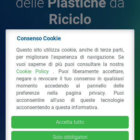
delle
Plastiche
da
Riciclo
Consenso Cookie
© 2026 - IPPR Istituto per la Promozione delle
Questo sito utilizza cookie, anche di terze parti,
Plastiche da Riciclo
per migliorare l'esperienza di navigazione. Se
C.F. 97381090154
vuoi saperne di più puoi consultare la nostra
Cookie Policy
. Puoi liberamente accettare,
Via San Vittore 36
20123
Milano
(MI)
negare o revocare il tuo consenso in qualsiasi
Tel.: 02 43928225.
momento accedendo al pannello delle
preferenze nella pagina privacy. Puoi
acconsentire all'uso di queste tecnologie
Tutti i diritti riservati
Privacy Policy
&
Cookie
acconsentendo a questa informativa.
Accetta tutto
Solo obbligatori