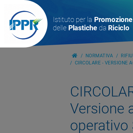
Istituto per la
Promozione
delle
Plastiche
da
Riciclo
NORMATIVA
RIFI
CIRCOLARE - VERSIONE 
CIRCOLA
Versione 
operativo