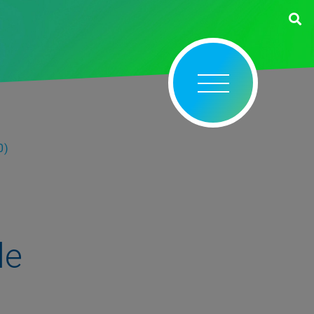
0)
le