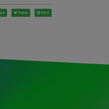
are
Tweet
Pin it