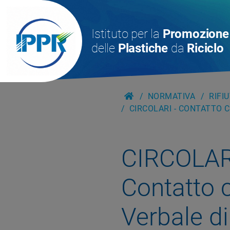
Istituto per la
Promozione
delle
Plastiche
da
Riciclo
NORMATIVA
RIFI
CIRCOLARI - CONTATTO C
CIRCOLAR
Contatto 
Verbale di