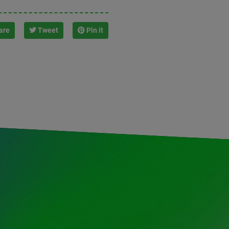
are
Tweet
Pin it