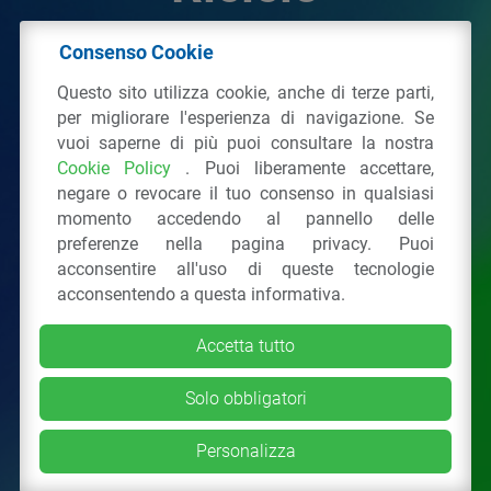
Consenso Cookie
© 2026 - IPPR Istituto per la Promozione delle
Questo sito utilizza cookie, anche di terze parti,
Plastiche da Riciclo
per migliorare l'esperienza di navigazione. Se
C.F. 97381090154
vuoi saperne di più puoi consultare la nostra
Cookie Policy
. Puoi liberamente accettare,
Via San Vittore 36
20123
Milano
(MI)
negare o revocare il tuo consenso in qualsiasi
Tel.: 02 43928225.
momento accedendo al pannello delle
preferenze nella pagina privacy. Puoi
acconsentire all'uso di queste tecnologie
Tutti i diritti riservati
Privacy Policy
&
Cookie
acconsentendo a questa informativa.
Accetta tutto
Solo obbligatori
Personalizza