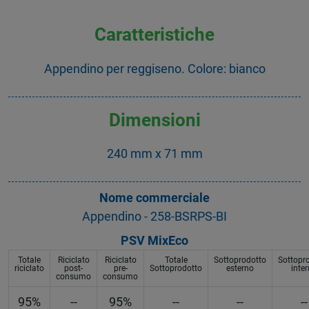
Caratteristiche
Appendino per reggiseno. Colore: bianco
Dimensioni
240 mm x 71 mm
Nome commerciale
Appendino - 258-BSRPS-BI
PSV MixEco
Totale
Riciclato
Riciclato
Totale
Sottoprodotto
Sottopr
riciclato
post-
pre-
Sottoprodotto
esterno
inte
consumo
consumo
95%
--
95%
--
--
--