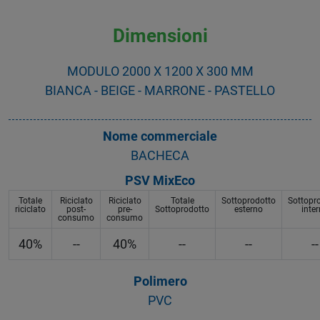
Dimensioni
MODULO 2000 X 1200 X 300 MM
BIANCA - BEIGE - MARRONE - PASTELLO
Nome commerciale
BACHECA
PSV MixEco
Totale
Riciclato
Riciclato
Totale
Sottoprodotto
Sottopr
riciclato
post-
pre-
Sottoprodotto
esterno
inte
consumo
consumo
40%
--
40%
--
--
--
Polimero
PVC