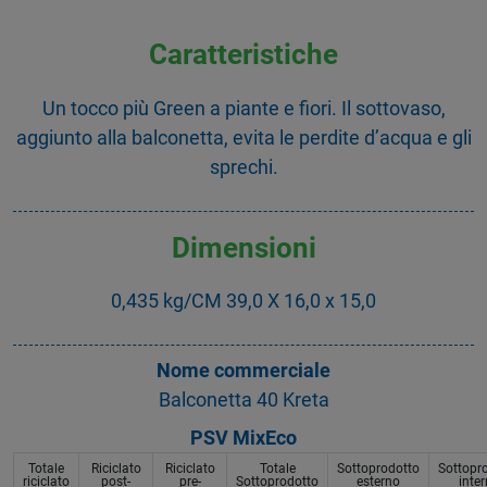
Caratteristiche
Un tocco più Green a piante e fiori. Il sottovaso,
aggiunto alla balconetta, evita le perdite d’acqua e gli
sprechi.
Dimensioni
0,435 kg/CM 39,0 X 16,0 x 15,0
Nome commerciale
Balconetta 40 Kreta
PSV MixEco
Totale
Riciclato
Riciclato
Totale
Sottoprodotto
Sottopr
riciclato
post-
pre-
Sottoprodotto
esterno
inte