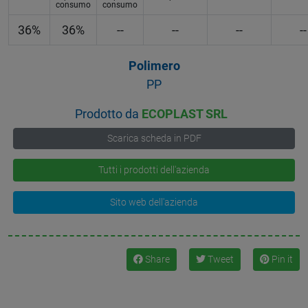
consumo
consumo
36%
36%
--
--
--
--
Polimero
PP
Prodotto da
ECOPLAST SRL
Scarica scheda in PDF
Tutti i prodotti dell'azienda
Sito web dell'azienda
Share
Tweet
Pin it