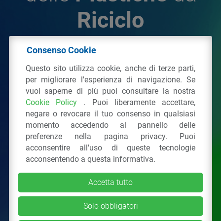
Riciclo
Consenso Cookie
© 2026 - IPPR Istituto per la Promozione delle
Questo sito utilizza cookie, anche di terze parti,
Plastiche da Riciclo
per migliorare l'esperienza di navigazione. Se
C.F. 97381090154
vuoi saperne di più puoi consultare la nostra
Cookie Policy
. Puoi liberamente accettare,
Via San Vittore 36
20123
Milano
(MI)
negare o revocare il tuo consenso in qualsiasi
Tel.: 02 43928225.
momento accedendo al pannello delle
preferenze nella pagina privacy. Puoi
acconsentire all'uso di queste tecnologie
Tutti i diritti riservati
Privacy Policy
&
Cookie
acconsentendo a questa informativa.
Accetta tutto
Solo obbligatori