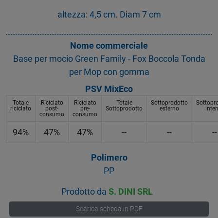
altezza: 4,5 cm. Diam 7 cm
Nome commerciale
Base per mocio Green Family - Fox Boccola Tonda
per Mop con gomma
PSV MixEco
Totale
Riciclato
Riciclato
Totale
Sottoprodotto
Sottopr
riciclato
post-
pre-
Sottoprodotto
esterno
inte
consumo
consumo
94%
47%
47%
--
--
--
Polimero
PP
Prodotto da
S. DINI SRL
Scarica scheda in PDF