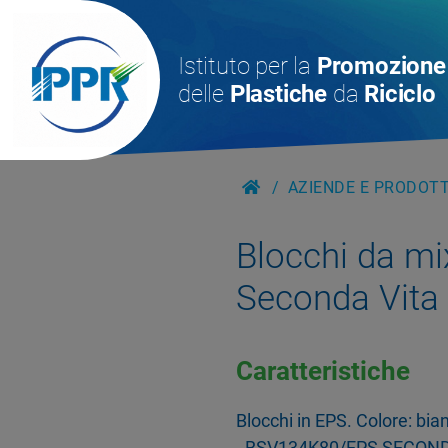
Istituto per la
Promozione
delle
Plastiche
da
Riciclo
AZIENDE E PRODOTTI
Blocchi da mi
Seconda Vita
Caratteristiche
Blocchi in EPS. Colore: bian
- BSV134K80/EPS SECOND