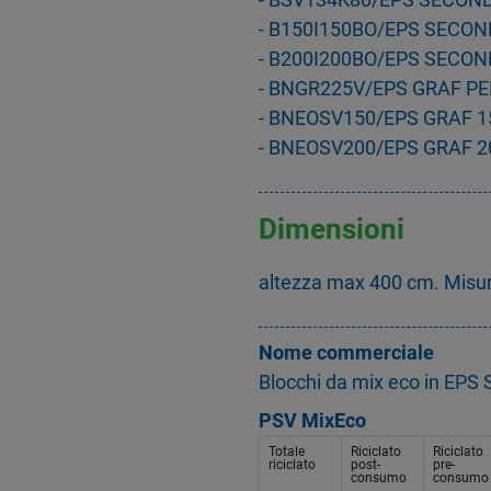
- B150I150BO/EPS SECON
- B200I200BO/EPS SECON
- BNGR225V/EPS GRAF P
- BNEOSV150/EPS GRAF 
- BNEOSV200/EPS GRAF 
Dimensioni
altezza max 400 cm. Misu
Nome commerciale
Blocchi da mix eco in EPS
PSV MixEco
Totale
Riciclato
Riciclato
riciclato
post-
pre-
consumo
consumo