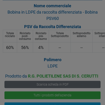
Nome commerciale
Bobina in LDPE da raccolta differenziata - Bobina
PSV60
PSV da Raccolta Differenziata
Totale
Riciclato
Riciclato
Totale
Sottoprodotto
Sottopr
riciclato
post-
pre-
Sottoprodotto
esterno
inte
consumo
consumo
60%
56%
4%
--
--
--
Polimero
LDPE
Prodotto da
R.G. POLIETILENE SAS DI S. CERUTTI
Scarica scheda in PDF
Tutti i prodotti dell'azienda