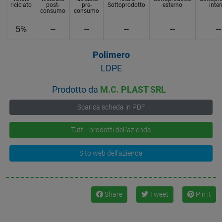
riciclato
post-
pre-
Sottoprodotto
esterno
inte
consumo
consumo
5%
--
--
--
--
--
Polimero
LDPE
Prodotto da
M.C. PLAST SRL
Scarica scheda in PDF
Tutti i prodotti dell'azienda
Sito web dell'azienda
Share
Tweet
Pin it