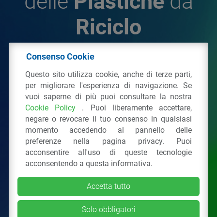
delle
Plastiche
da
Riciclo
Consenso Cookie
© 2026 - IPPR Istituto per la Promozione delle
Questo sito utilizza cookie, anche di terze parti,
Plastiche da Riciclo
per migliorare l'esperienza di navigazione. Se
C.F. 97381090154
vuoi saperne di più puoi consultare la nostra
Cookie Policy
. Puoi liberamente accettare,
Via San Vittore 36
20123
Milano
(MI)
negare o revocare il tuo consenso in qualsiasi
Tel.: 02 43928225.
momento accedendo al pannello delle
preferenze nella pagina privacy. Puoi
acconsentire all'uso di queste tecnologie
Tutti i diritti riservati
Privacy Policy
&
Cookie
acconsentendo a questa informativa.
Accetta tutto
Solo obbligatori