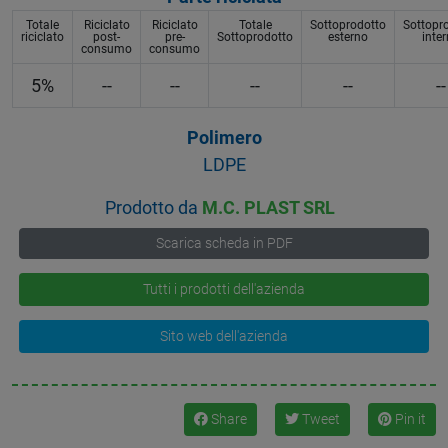
Totale
Riciclato
Riciclato
Totale
Sottoprodotto
Sottopr
riciclato
post-
pre-
Sottoprodotto
esterno
inte
consumo
consumo
5%
--
--
--
--
--
Polimero
LDPE
Prodotto da
M.C. PLAST SRL
Scarica scheda in PDF
Tutti i prodotti dell'azienda
Sito web dell'azienda
Share
Tweet
Pin it