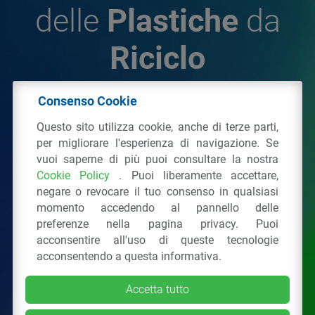
delle
Plastiche
da
Riciclo
Consenso Cookie
© 2026 - IPPR Istituto per la Promozione delle
Questo sito utilizza cookie, anche di terze parti,
Plastiche da Riciclo
per migliorare l'esperienza di navigazione. Se
C.F. 97381090154
vuoi saperne di più puoi consultare la nostra
Cookie Policy
. Puoi liberamente accettare,
Via San Vittore 36
20123
Milano
(MI)
negare o revocare il tuo consenso in qualsiasi
Tel.: 02 43928225.
momento accedendo al pannello delle
preferenze nella pagina privacy. Puoi
acconsentire all'uso di queste tecnologie
Tutti i diritti riservati
Privacy Policy
&
Cookie
acconsentendo a questa informativa.
Accetta tutto