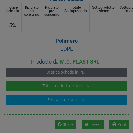
Totale
Riciclato
Riciclato
Totale
Sottoprodotto
Sottopr
riciclato
post-
pre-
Sottoprodotto
esterno
inte
consumo
consumo
5%
--
--
--
--
--
Polimero
LDPE
Prodotto da
M.C. PLAST SRL
Scarica scheda in PDF
Tutti i prodotti dell'azienda
Sito web dell'azienda
Share
Tweet
Pin it