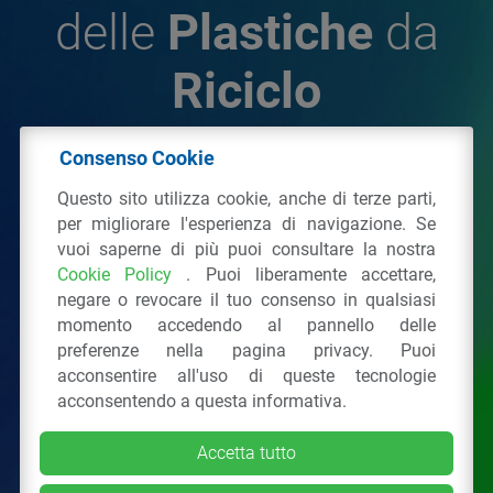
delle
Plastiche
da
Riciclo
Consenso Cookie
© 2026 - IPPR Istituto per la Promozione delle
Questo sito utilizza cookie, anche di terze parti,
Plastiche da Riciclo
per migliorare l'esperienza di navigazione. Se
C.F. 97381090154
vuoi saperne di più puoi consultare la nostra
Cookie Policy
. Puoi liberamente accettare,
Via San Vittore 36
20123
Milano
(MI)
negare o revocare il tuo consenso in qualsiasi
Tel.: 02 43928225.
momento accedendo al pannello delle
preferenze nella pagina privacy. Puoi
acconsentire all'uso di queste tecnologie
Tutti i diritti riservati
Privacy Policy
&
Cookie
acconsentendo a questa informativa.
Accetta tutto