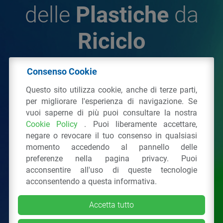
delle
Plastiche
da
Riciclo
Consenso Cookie
© 2026 - IPPR Istituto per la Promozione delle
Questo sito utilizza cookie, anche di terze parti,
Plastiche da Riciclo
per migliorare l'esperienza di navigazione. Se
C.F. 97381090154
vuoi saperne di più puoi consultare la nostra
Cookie Policy
. Puoi liberamente accettare,
Via San Vittore 36
20123
Milano
(MI)
negare o revocare il tuo consenso in qualsiasi
Tel.: 02 43928225.
momento accedendo al pannello delle
preferenze nella pagina privacy. Puoi
acconsentire all'uso di queste tecnologie
Tutti i diritti riservati
Privacy Policy
&
Cookie
acconsentendo a questa informativa.
Accetta tutto