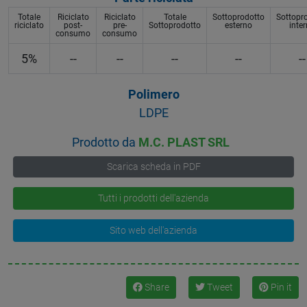
Totale
Riciclato
Riciclato
Totale
Sottoprodotto
Sottopr
riciclato
post-
pre-
Sottoprodotto
esterno
inte
consumo
consumo
5%
--
--
--
--
--
Polimero
LDPE
Prodotto da
M.C. PLAST SRL
Scarica scheda in PDF
Tutti i prodotti dell'azienda
Sito web dell'azienda
Share
Tweet
Pin it