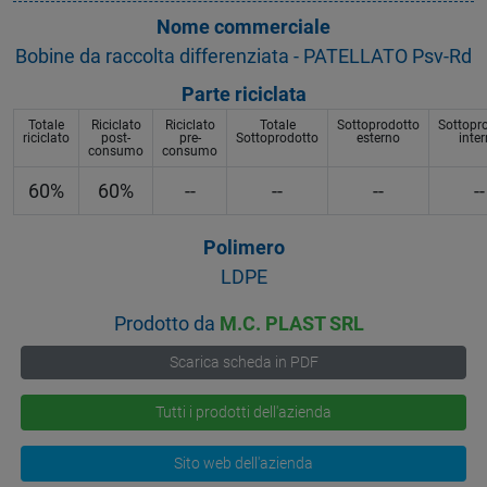
Nome commerciale
Bobine da raccolta differenziata - PATELLATO Psv-Rd
Parte riciclata
Totale
Riciclato
Riciclato
Totale
Sottoprodotto
Sottopr
riciclato
post-
pre-
Sottoprodotto
esterno
inte
consumo
consumo
60%
60%
--
--
--
--
Polimero
LDPE
Prodotto da
M.C. PLAST SRL
Scarica scheda in PDF
Tutti i prodotti dell'azienda
Sito web dell'azienda