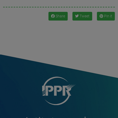
Share
Tweet
Pin it