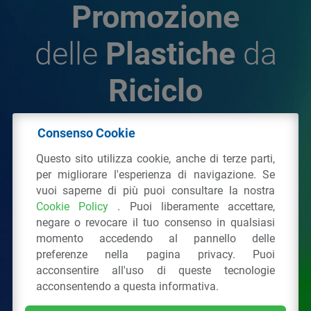
Promozione
delle
Plastiche
da
Riciclo
Consenso Cookie
© 2026 - IPPR Istituto per la Promozione delle
Questo sito utilizza cookie, anche di terze parti,
Plastiche da Riciclo
per migliorare l'esperienza di navigazione. Se
C.F. 97381090154
vuoi saperne di più puoi consultare la nostra
Cookie Policy
. Puoi liberamente accettare,
Via San Vittore 36
20123
Milano
(MI)
negare o revocare il tuo consenso in qualsiasi
Tel.: 02 43928225.
momento accedendo al pannello delle
preferenze nella pagina privacy. Puoi
acconsentire all'uso di queste tecnologie
Tutti i diritti riservati
Privacy Policy
&
Cookie
acconsentendo a questa informativa.