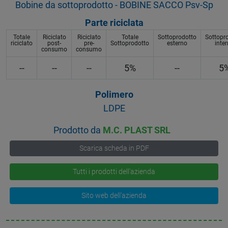
Bobine da sottoprodotto - BOBINE SACCO Psv-Sp
Parte riciclata
Totale
Riciclato
Riciclato
Totale
Sottoprodotto
Sottopr
riciclato
post-
pre-
Sottoprodotto
esterno
inte
consumo
consumo
--
--
--
5%
--
5
Polimero
LDPE
Prodotto da
M.C. PLAST SRL
Scarica scheda in PDF
Tutti i prodotti dell'azienda
Sito web dell'azienda