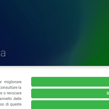
a
r migliorare
delle Plastiche
consultare la
re o revocare
S
nnello delle
.: 02 43928225.
uso di queste