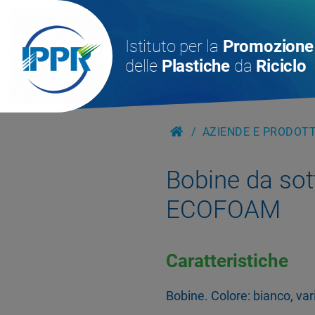
Istituto per la
Promozione
delle
Plastiche
da
Riciclo
AZIENDE E PRODOTTI
Bobine da sot
ECOFOAM
Caratteristiche
Bobine. Colore: bianco, var