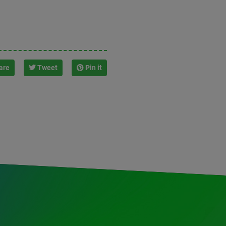
are
Tweet
Pin it