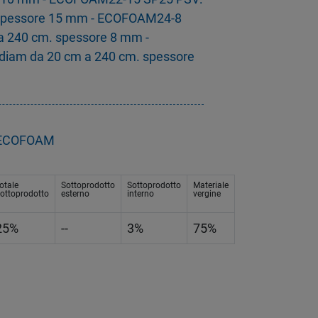
 spessore 15 mm - ECOFOAM24-8
a 240 cm. spessore 8 mm -
iam da 20 cm a 240 cm. spessore
- ECOFOAM
otale
Sottoprodotto
Sottoprodotto
Materiale
ottoprodotto
esterno
interno
vergine
25%
--
3%
75%