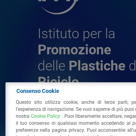
Istituto per la
Promozione
delle
Plastiche
d
Riciclo
Consenso Cookie
Questo sito utilizza cookie, anche di terze parti, pe
© 2026 - IPPR Istituto per la Promozione 
l'esperienza di navigazione. Se vuoi saperne di più puoi 
da Riciclo
nostra
Cookie Policy
. Puoi liberamente accettare, nega
C.F. 97381090154
il tuo consenso in qualsiasi momento accedendo al pa
Via San Vittore 36
20123
Milano
(MI)
Tel
preferenze nella pagina privacy. Puoi acconsentire all'