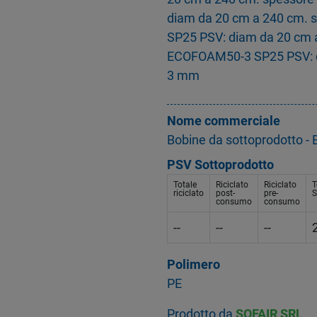
diam da 20 cm a 240 cm.
SP25 PSV: diam da 20 cm 
ECOFOAM50-3 SP25 PSV: d
3 mm
Nome commerciale
Bobine da sottoprodotto 
PSV Sottoprodotto
Totale
Riciclato
Riciclato
T
riciclato
post-
pre-
S
consumo
consumo
--
--
--
Polimero
PE
Prodotto da
SOFAIR SRL