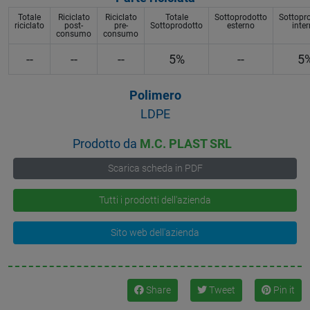
Totale
Riciclato
Riciclato
Totale
Sottoprodotto
Sottopr
riciclato
post-
pre-
Sottoprodotto
esterno
inte
consumo
consumo
--
--
--
5%
--
5
Polimero
LDPE
Prodotto da
M.C. PLAST SRL
Scarica scheda in PDF
Tutti i prodotti dell'azienda
Sito web dell'azienda
Share
Tweet
Pin it