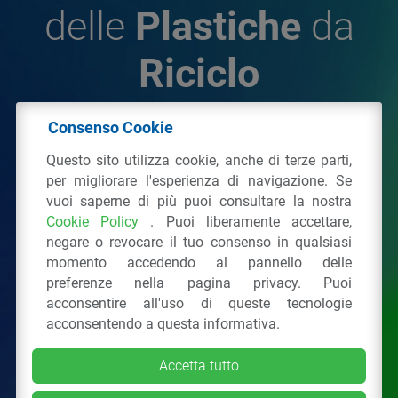
delle
Plastiche
da
Riciclo
Consenso Cookie
© 2026 - IPPR Istituto per la Promozione delle
Questo sito utilizza cookie, anche di terze parti,
Plastiche da Riciclo
per migliorare l'esperienza di navigazione. Se
C.F. 97381090154
vuoi saperne di più puoi consultare la nostra
Cookie Policy
. Puoi liberamente accettare,
Via San Vittore 36
20123
Milano
(MI)
negare o revocare il tuo consenso in qualsiasi
Tel.: 02 43928225.
momento accedendo al pannello delle
preferenze nella pagina privacy. Puoi
acconsentire all'uso di queste tecnologie
Tutti i diritti riservati
Privacy Policy
&
Cookie
acconsentendo a questa informativa.
Accetta tutto