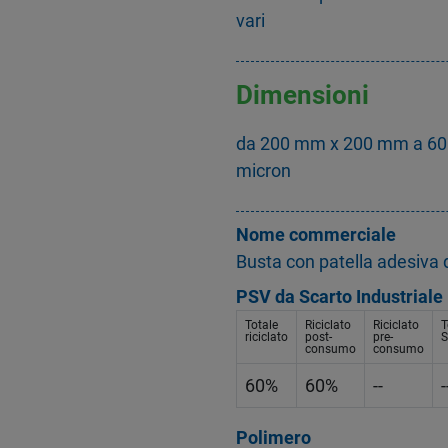
vari
Dimensioni
da 200 mm x 200 mm a 60
micron
Nome commerciale
Busta con patella adesiva d
PSV da Scarto Industriale
Totale
Riciclato
Riciclato
T
riciclato
post-
pre-
S
consumo
consumo
60%
60%
--
-
Polimero