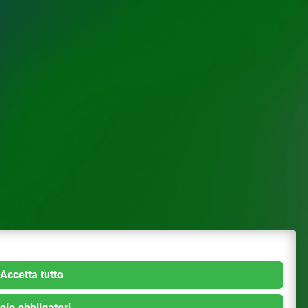
Accetta tutto
olo obbligatori