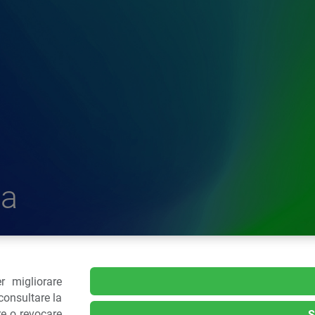
a
r migliorare
delle Plastiche
consultare la
re o revocare
S