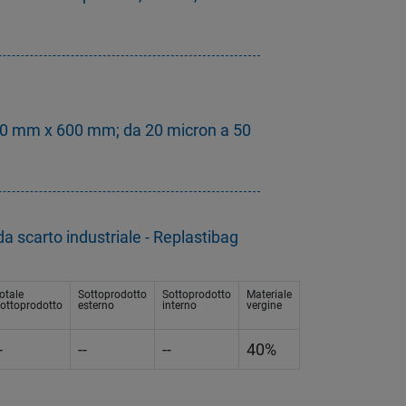
0 mm x 600 mm; da 20 micron a 50
a scarto industriale - Replastibag
otale
Sottoprodotto
Sottoprodotto
Materiale
ottoprodotto
esterno
interno
vergine
-
--
--
40%