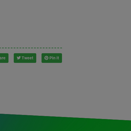
are
Tweet
Pin it