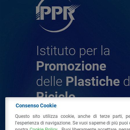
Istituto per la
Promozione
delle
Plastiche
d
Riciclo
Consenso Cookie
Questo sito utilizza cookie, anche di terze parti, pe
© 2026 - IPPR Istituto per la Promozione 
l'esperienza di navigazione. Se vuoi saperne di più puoi 
da Riciclo
nostra
Cookie Policy
. Puoi liberamente accettare, nega