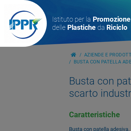
Istituto per la
Promozione
delle
Plastiche
da
Riciclo
AZIENDE E PRODOTTI
BUSTA CON PATELLA ADE
Busta con pat
scarto indust
Caratteristiche
Busta con patella adesiva. 